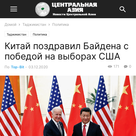
Домой
Таджикистан
Политика
Таджикистан
Политика
Китай поздравил Байдена с
победой на выборах США
171
0
По
Top-Bit
-
03.12.2020