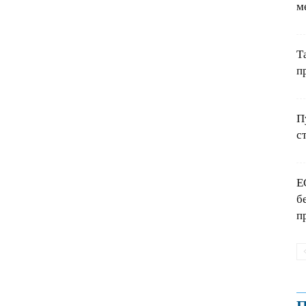
м
Т
п
П
с
Е
б
п
П