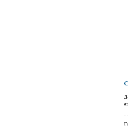
С
Д
а
Г