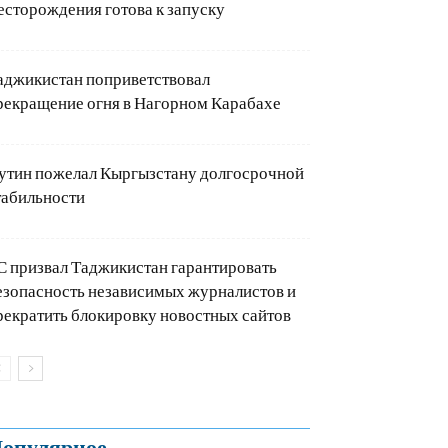
есторождения готова к запуску
аджикистан поприветствовал
рекращение огня в Нагорном Карабахе
утин пожелал Кыргызстану долгосрочной
табильности
С призвал Таджикистан гарантировать
езопасность независимых журналистов и
рекратить блокировку новостных сайтов
опулярное