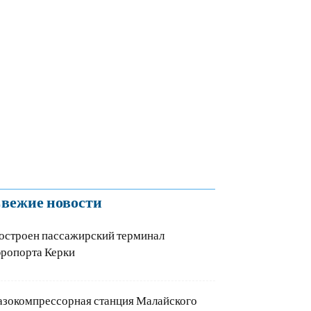
вежие новости
остроен пассажирский терминал
эропорта Керки
азокомпрессорная станция Малайского